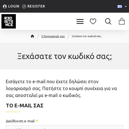
Please
LOGIN
REGISTER
note:
This
website
includes
O Λογαριασμός μου
Ξεχάσατε τον κωδικό σας;
an
accessibility
system.
Ξεχάσατε τον κωδικό σας;
Εισάγετε το e-mail που έχετε δηλώσει στον
λογαριασμό σας. Πατήστε το κουμπί συνέχεια για να
σας αποσταλεί με e-mail ο κωδικός.
ΤΟ E-MAIL ΣΑΣ
Διεύθυνση e-mail