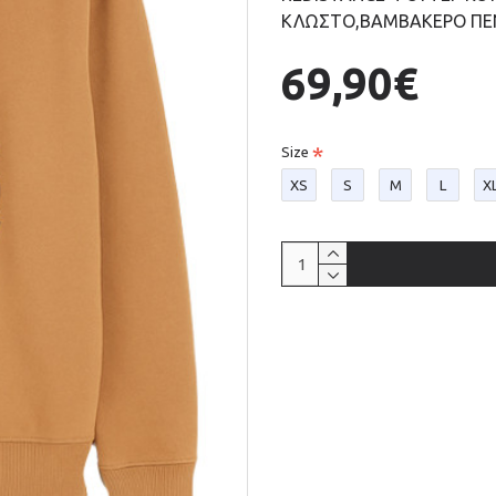
ΚΛΩΣΤΟ,ΒΑΜΒΑΚΕΡΟ ΠΕΝ
69,90€
Size
XS
S
M
L
X