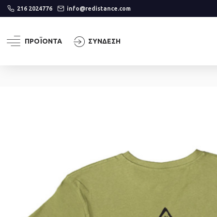
Please
216 2024776
info@redistance.com
note:
This
website
ΠΡΟΪΟΝΤΑ
ΣΎΝΔΕΣΗ
includes
an
accessibility
system.
Press
Control-
F11
to
adjust
the
website
to
people
with
visual