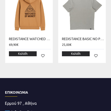
REDISTANCE WATCHED MONEY ZIP HOODIE RDU225TC08-2222
REDISTANCE BASIC NO PRINT LIGHT TEE RDU000B00-0606
69,90€
25,00€
Καλάθι
Καλάθι
ΕΠΙΚΟΙΝΩΝΊΑ
Ερμού 97 , Αθήνα