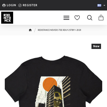
Please
LOGIN
REGISTER
note:
This
website
includes
REDISTANCE NEVER S TEE RDU125TB11-2020
an
accessibility
system.
New