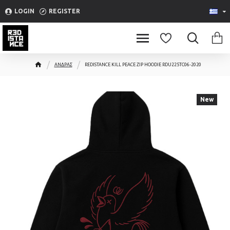
Please
LOGIN
REGISTER
note:
This
website
includes
ΑΝΔΡΑΣ
REDISTANCE KILL PEACE ZIP HOODIE RDU225TC06-2020
an
accessibility
system.
New