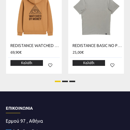
REDISTANCE WATCHED MONEY ZIP HOODIE RDU225TC08-2222
REDISTANCE BASIC NO PRINT LIGHT TEE RDU000B00-0606
69,90€
25,00€
Καλάθι
Καλάθι
ΕΠΙΚΟΙΝΩΝΊΑ
Ερμού 97 , Αθήνα