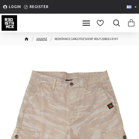
Please
LOGIN
REGISTER
note:
This
website
includes
ΑΝΔΡΑΣ
REDISTANCE CARGOTOZ SHORT RDU123BG02-0101
an
accessibility
system.