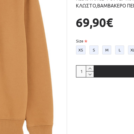
ΚΛΩΣΤΟ,ΒΑΜΒΑΚΕΡΟ ΠΕΝ
69,90€
Size
XS
S
M
L
X