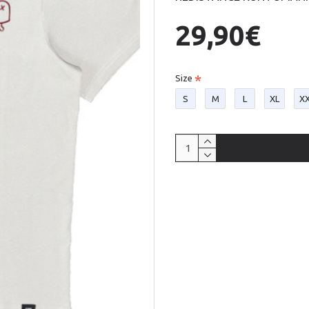
29,90€
Size
S
M
L
XL
X