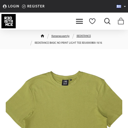
Please
LOGIN
REGISTER
note:
This
website
includes
Κατασκευαστής
REDISTANCE
an
REDISTANCE BASIC NO PRINT LIGHT TEE RDU000B00-1616
accessibility
system.