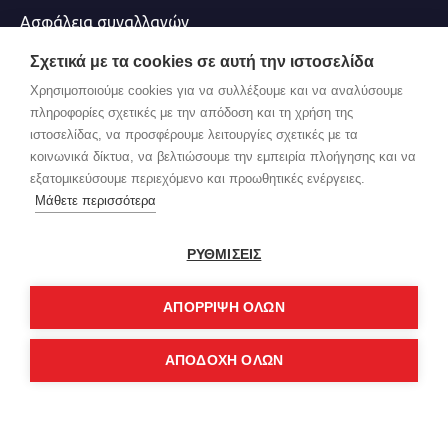
Ασφάλεια συναλλαγών
Όροι χρήσης
Σχετικά με τα cookies σε αυτή την ιστοσελίδα
Χρησιμοποιούμε cookies για να συλλέξουμε και να αναλύσουμε
NEWSLETTER
πληροφορίες σχετικές με την απόδοση και τη χρήση της
ιστοσελίδας, να προσφέρουμε λειτουργίες σχετικές με τα
Μείνετε ενημερωμένοι με νέα και προσφορές,
κοινωνικά δίκτυα, να βελτιώσουμε την εμπειρία πλοήγησης και να
εγγραφείτε στο ενημερωτικό μας δελτίο
εξατομικεύσουμε περιεχόμενο και προωθητικές ενέργειες.
Μάθετε περισσότερα
ΑΠΟΣΤΟΛΉ
ΡΥΘΜΙΣΕΙΣ
Έχω διαβάσει και αποδέχομαι τους
Προσωπικά δεδομένα
ΑΠΌΡΡΙΨΗ ΌΛΩΝ
Copyright © 2023, Redistance, All Rights Reserved
ΑΠΟΔΟΧΗ ΟΛΩΝ
ΚΑΛΆΘΙ