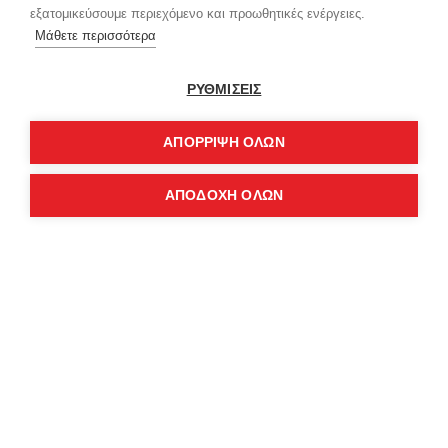
εξατομικεύσουμε περιεχόμενο και προωθητικές ενέργειες.
Μάθετε περισσότερα
ΡΥΘΜΙΣΕΙΣ
REDISTANCE TILL DEATH ZIP HOODIE RDU224TC03-2020
REDISTANCE WATCHED MONEY HOODIE RDU226TM08-2525
ΑΠΌΡΡΙΨΗ ΌΛΩΝ
79,00€
59,00€
New
New
ΑΠΟΔΟΧΗ ΟΛΩΝ
REDISTANCE WATCHED BY MONEY TEE RDU125TB13-0606
REDISTANCE WATCHED BY MONEY TEE RDU125TB13-0707