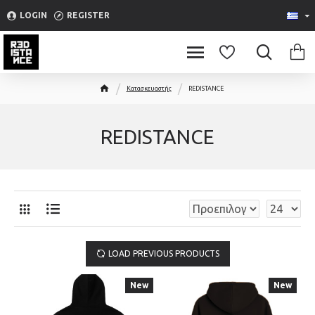
Please
LOGIN
REGISTER
note:
This
website
includes
Κατασκευαστής
REDISTANCE
an
accessibility
system.
REDISTANCE
LOAD PREVIOUS PRODUCTS
New
New