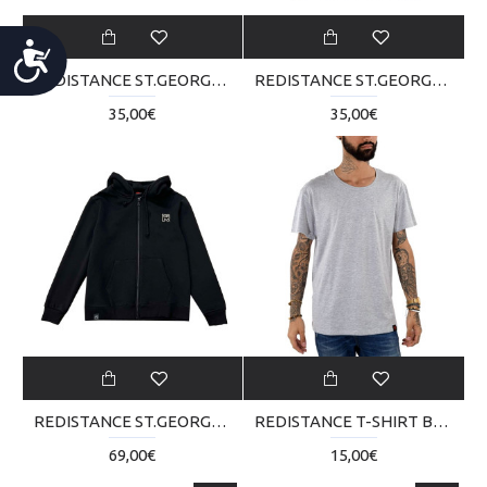
Accessibility
REDISTANCE ST.GEORGE TEE RDU124TB01-0707
REDISTANCE ST.GEORGE TEE RDU124TB01-2020
35,00€
35,00€
REDISTANCE ST.GEORGE ZIP HOODIE RDU224TC02-2020
REDISTANCE T-SHIRT BASIC RDBSM2TS000-06 RDBSM2TS000-06
69,00€
15,00€