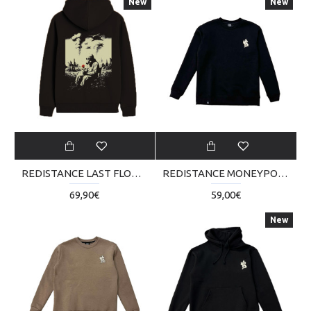
New
New
REDISTANCE LAST FLOWER ZIP HOODIE RDU225TC05-2020
REDISTANCE MONEYPOLY CREW NECK RDU224TA02-2020
69,90€
59,00€
New